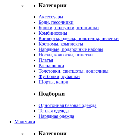
Категории
Аксессуары
Боди, песочники
Брюки, ползунки, штанишки
Комбинезоны
Конверты, одеяла, полотенца, пеленки
Костюмы, комплекты
Нарядные, подарочные наборы
Носки, колготки, пинетки
Платья
Распашонки
Толстовки, свитшоты, лонгсливы
Футболки, рубашки
Шорты, капри
Подборки
Однотонная базовая одежда
Теплая одежда
Нарядная одежда
Мальчики
Категории