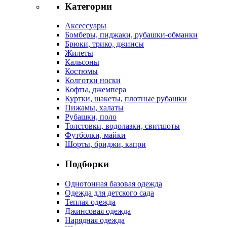
Категории
Аксессуары
Бомберы, пиджаки, рубашки-обманки
Брюки, трико, джинсы
Жилеты
Кальсоны
Костюмы
Колготки носки
Кофты, джемпера
Куртки, шакеты, плотные рубашки
Пижамы, халаты
Рубашки, поло
Толстовки, водолазки, свитшоты
Футболки, майки
Шорты, бриджи, капри
Подборки
Однотонная базовая одежда
Одежда для детского сада
Теплая одежда
Джинсовая одежда
Нарядная одежда