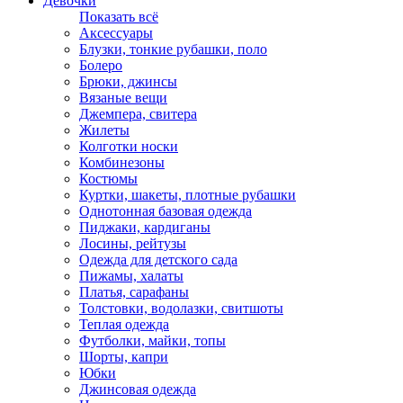
Девочки
Показать всё
Аксессуары
Блузки, тонкие рубашки, поло
Болеро
Брюки, джинсы
Вязаные вещи
Джемпера, свитера
Жилеты
Колготки носки
Комбинезоны
Костюмы
Куртки, шакеты, плотные рубашки
Однотонная базовая одежда
Пиджаки, кардиганы
Лосины, рейтузы
Одежда для детского сада
Пижамы, халаты
Платья, сарафаны
Толстовки, водолазки, свитшоты
Теплая одежда
Футболки, майки, топы
Шорты, капри
Юбки
Джинсовая одежда