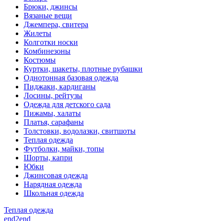
Брюки, джинсы
Вязаные вещи
Джемпера, свитера
Жилеты
Колготки носки
Комбинезоны
Костюмы
Куртки, шакеты, плотные рубашки
Однотонная базовая одежда
Пиджаки, кардиганы
Лосины, рейтузы
Одежда для детского сада
Пижамы, халаты
Платья, сарафаны
Толстовки, водолазки, свитшоты
Теплая одежда
Футболки, майки, топы
Шорты, капри
Юбки
Джинсовая одежда
Нарядная одежда
Школьная одежда
Теплая одежда
end2end