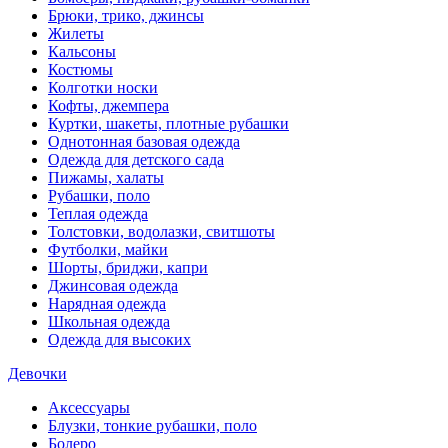
Брюки, трико, джинсы
Жилеты
Кальсоны
Костюмы
Колготки носки
Кофты, джемпера
Куртки, шакеты, плотные рубашки
Однотонная базовая одежда
Одежда для детского сада
Пижамы, халаты
Рубашки, поло
Теплая одежда
Толстовки, водолазки, свитшоты
Футболки, майки
Шорты, бриджи, капри
Джинсовая одежда
Нарядная одежда
Школьная одежда
Одежда для высоких
Девочки
Аксессуары
Блузки, тонкие рубашки, поло
Болеро