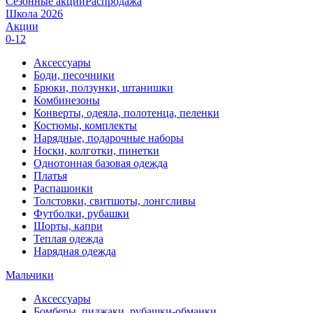
Сезонные акции
Распродажа
Школа 2026
Акции
0-12
Аксессуары
Боди, песочники
Брюки, ползунки, штанишки
Комбинезоны
Конверты, одеяла, полотенца, пеленки
Костюмы, комплекты
Нарядные, подарочные наборы
Носки, колготки, пинетки
Однотонная базовая одежда
Платья
Распашонки
Толстовки, свитшоты, лонгсливы
Футболки, рубашки
Шорты, капри
Теплая одежда
Нарядная одежда
Мальчики
Аксессуары
Бомберы, пиджаки, рубашки-обманки