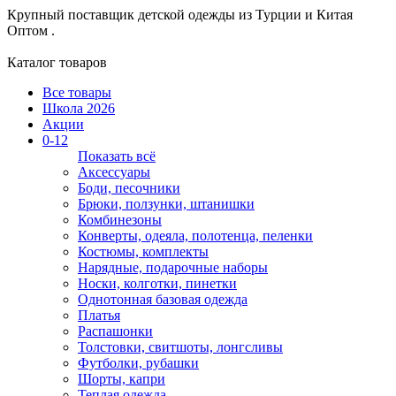
Крупный поставщик детской одежды из
Турции и Китая
Оптом .
Каталог товаров
Все товары
Школа 2026
Акции
0-12
Показать всё
Аксессуары
Боди, песочники
Брюки, ползунки, штанишки
Комбинезоны
Конверты, одеяла, полотенца, пеленки
Костюмы, комплекты
Нарядные, подарочные наборы
Носки, колготки, пинетки
Однотонная базовая одежда
Платья
Распашонки
Толстовки, свитшоты, лонгсливы
Футболки, рубашки
Шорты, капри
Теплая одежда