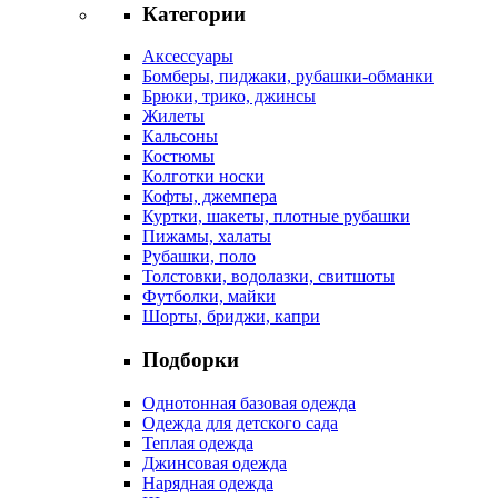
Категории
Аксессуары
Бомберы, пиджаки, рубашки-обманки
Брюки, трико, джинсы
Жилеты
Кальсоны
Костюмы
Колготки носки
Кофты, джемпера
Куртки, шакеты, плотные рубашки
Пижамы, халаты
Рубашки, поло
Толстовки, водолазки, свитшоты
Футболки, майки
Шорты, бриджи, капри
Подборки
Однотонная базовая одежда
Одежда для детского сада
Теплая одежда
Джинсовая одежда
Нарядная одежда