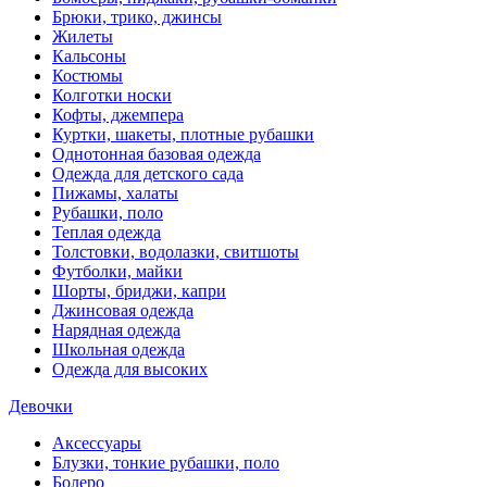
Брюки, трико, джинсы
Жилеты
Кальсоны
Костюмы
Колготки носки
Кофты, джемпера
Куртки, шакеты, плотные рубашки
Однотонная базовая одежда
Одежда для детского сада
Пижамы, халаты
Рубашки, поло
Теплая одежда
Толстовки, водолазки, свитшоты
Футболки, майки
Шорты, бриджи, капри
Джинсовая одежда
Нарядная одежда
Школьная одежда
Одежда для высоких
Девочки
Аксессуары
Блузки, тонкие рубашки, поло
Болеро