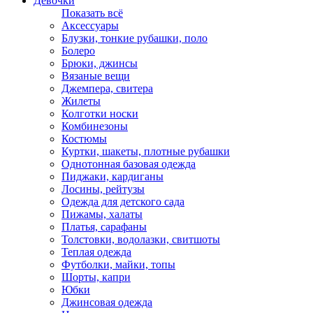
Девочки
Показать всё
Аксессуары
Блузки, тонкие рубашки, поло
Болеро
Брюки, джинсы
Вязаные вещи
Джемпера, свитера
Жилеты
Колготки носки
Комбинезоны
Костюмы
Куртки, шакеты, плотные рубашки
Однотонная базовая одежда
Пиджаки, кардиганы
Лосины, рейтузы
Одежда для детского сада
Пижамы, халаты
Платья, сарафаны
Толстовки, водолазки, свитшоты
Теплая одежда
Футболки, майки, топы
Шорты, капри
Юбки
Джинсовая одежда