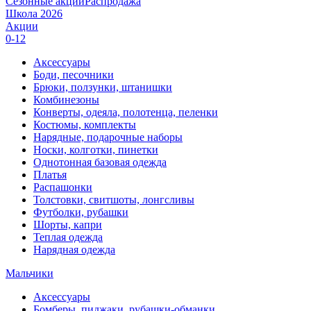
Сезонные акции
Распродажа
Школа 2026
Акции
0-12
Аксессуары
Боди, песочники
Брюки, ползунки, штанишки
Комбинезоны
Конверты, одеяла, полотенца, пеленки
Костюмы, комплекты
Нарядные, подарочные наборы
Носки, колготки, пинетки
Однотонная базовая одежда
Платья
Распашонки
Толстовки, свитшоты, лонгсливы
Футболки, рубашки
Шорты, капри
Теплая одежда
Нарядная одежда
Мальчики
Аксессуары
Бомберы, пиджаки, рубашки-обманки