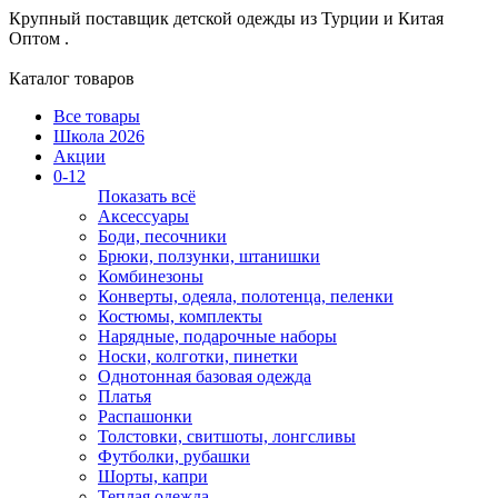
Крупный поставщик детской одежды из
Турции и Китая
Оптом .
Каталог товаров
Все товары
Школа 2026
Акции
0-12
Показать всё
Аксессуары
Боди, песочники
Брюки, ползунки, штанишки
Комбинезоны
Конверты, одеяла, полотенца, пеленки
Костюмы, комплекты
Нарядные, подарочные наборы
Носки, колготки, пинетки
Однотонная базовая одежда
Платья
Распашонки
Толстовки, свитшоты, лонгсливы
Футболки, рубашки
Шорты, капри
Теплая одежда