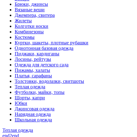
Брюки, джинсы
Вязаные вещи
Джемпера, свитера
Жилеты
Колготки носки
Комбинезоны
Костюмы
Куртки, шакеты, плотные рубашки
Однотонная базовая одежда
Пиджаки, кардиганы
Лосины, рейтузы
Одежда для детского сада
Пижамы, халаты
Платья, сарафаны
Толстовки, водолазки, свитшоты
Теплая одежда
Футболки, майки, топы
Шорты, капри
Юбки
Джинсовая одежда
Нарядная одежда
Школьная одежда
Теплая одежда
end2end