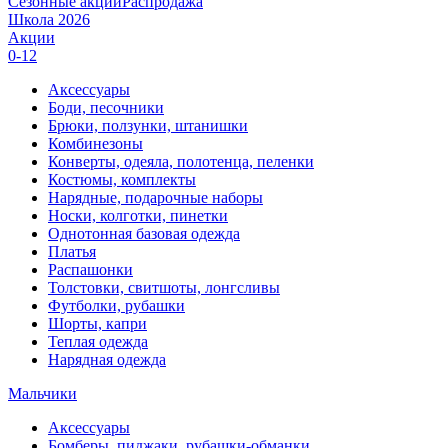
Сезонные акции
Распродажа
Школа 2026
Акции
0-12
Аксессуары
Боди, песочники
Брюки, ползунки, штанишки
Комбинезоны
Конверты, одеяла, полотенца, пеленки
Костюмы, комплекты
Нарядные, подарочные наборы
Носки, колготки, пинетки
Однотонная базовая одежда
Платья
Распашонки
Толстовки, свитшоты, лонгсливы
Футболки, рубашки
Шорты, капри
Теплая одежда
Нарядная одежда
Мальчики
Аксессуары
Бомберы, пиджаки, рубашки-обманки