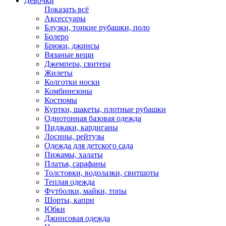
Девочки
Показать всё
Аксессуары
Блузки, тонкие рубашки, поло
Болеро
Брюки, джинсы
Вязаные вещи
Джемпера, свитера
Жилеты
Колготки носки
Комбинезоны
Костюмы
Куртки, шакеты, плотные рубашки
Однотонная базовая одежда
Пиджаки, кардиганы
Лосины, рейтузы
Одежда для детского сада
Пижамы, халаты
Платья, сарафаны
Толстовки, водолазки, свитшоты
Теплая одежда
Футболки, майки, топы
Шорты, капри
Юбки
Джинсовая одежда