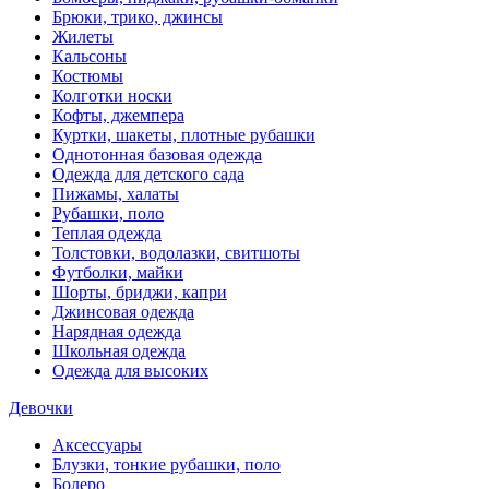
Брюки, трико, джинсы
Жилеты
Кальсоны
Костюмы
Колготки носки
Кофты, джемпера
Куртки, шакеты, плотные рубашки
Однотонная базовая одежда
Одежда для детского сада
Пижамы, халаты
Рубашки, поло
Теплая одежда
Толстовки, водолазки, свитшоты
Футболки, майки
Шорты, бриджи, капри
Джинсовая одежда
Нарядная одежда
Школьная одежда
Одежда для высоких
Девочки
Аксессуары
Блузки, тонкие рубашки, поло
Болеро