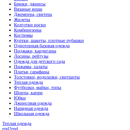
Брюки, джинсы
Вязаные вещи
Джемпера, свитера
Жилеты
Колготки носки
Комбинезоны
Костюмы
Куртки, шакеты, плотные рубашки
Однотонная базовая одежда
Пиджаки, кардиганы
Лосины, рейтузы
Одежда для детского сада
Пижамы, халаты
Платья, сарафаны
Толстовки, водолазки, свитшоты
Теплая одежда
Футболки, майки, топы
Шорты, капри
Юбки
Джинсовая одежда
Нарядная одежда
Школьная одежда
Теплая одежда
end2end