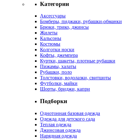
Категории
Аксессуары
Бомберы, пиджаки, рубашки-обманки
Брюки, трико, джинсы
Жилеты
Кальсоны
Костюмы
Колготки носки
Кофты, джемпера
Куртки, шакеты, плотные рубашки
Пижамы, халаты
Рубашки, поло
Толстовки, водолазки, свитшоты
Футболки, майки
Шорты, бриджи, капри
Подборки
Однотонная базовая одежда
Одежда для детского сада
Теплая одежда
Джинсовая одежда
Нарядная одежда