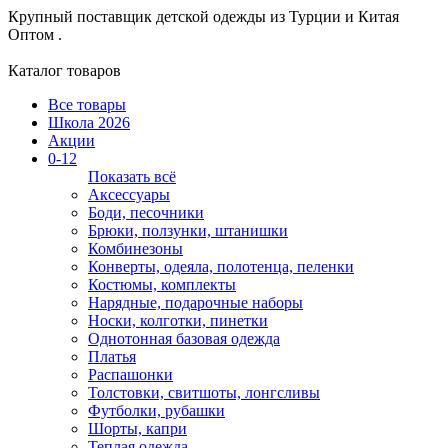
Крупный поставщик детской одежды из
Турции и Китая
Оптом .
Каталог товаров
Все товары
Школа 2026
Акции
0-12
Показать всё
Аксессуары
Боди, песочники
Брюки, ползунки, штанишки
Комбинезоны
Конверты, одеяла, полотенца, пеленки
Костюмы, комплекты
Нарядные, подарочные наборы
Носки, колготки, пинетки
Однотонная базовая одежда
Платья
Распашонки
Толстовки, свитшоты, лонгсливы
Футболки, рубашки
Шорты, капри
Теплая одежда