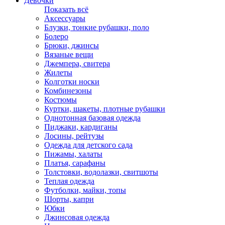
Девочки
Показать всё
Аксессуары
Блузки, тонкие рубашки, поло
Болеро
Брюки, джинсы
Вязаные вещи
Джемпера, свитера
Жилеты
Колготки носки
Комбинезоны
Костюмы
Куртки, шакеты, плотные рубашки
Однотонная базовая одежда
Пиджаки, кардиганы
Лосины, рейтузы
Одежда для детского сада
Пижамы, халаты
Платья, сарафаны
Толстовки, водолазки, свитшоты
Теплая одежда
Футболки, майки, топы
Шорты, капри
Юбки
Джинсовая одежда