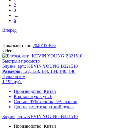
2
3
...
6
Вперед
Показывать по:
20
40
100
Все
video
Быстрый просмотр
Блузка, арт.: KEVIN YOUNG B321510
Размеры
: 122, 128, 134, 134, 140, 146
Цена оптом
1 195
руб.
Производство:
Китай
Кол-во штук в уп:
6
Состав:
95% хлопок, 5% эластан
Доп.параметр:
короткий рукав
Блузка, арт.: KEVIN YOUNG B321510
Производство:
Китай