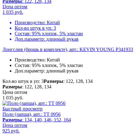
Размеры
: 122, 128, 134
Цена оптом
1 035
руб.
Производство:
Китай
Кол-во штук в уп:
3
Состав:
95% хлопок, 5% эластан
Доп.параметр:
длинный рукав
Лонгслив (брошь в комплекте), арт.: KEVIN YOUNG P341933
Производство:
Китай
Состав:
95% хлопок, 5% эластан
Доп.параметр:
длинный рукав
Кол-во штук в уп: 3
Размеры
: 122, 128, 134
Размеры
: 122, 128, 134
Цена оптом
1 035
руб.
Быстрый просмотр
Поло (лапша), арт.: TT 0956
Размеры
: 134, 140, 146, 152, 164
Цена оптом
925
руб.