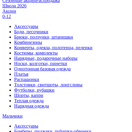
Сезонные акции
Распродажа
Школа 2026
Акции
0-12
Аксессуары
Боди, песочники
Брюки, ползунки, штанишки
Комбинезоны
Конверты, одеяла, полотенца, пеленки
Костюмы, комплекты
Нарядные, подарочные наборы
Носки, колготки, пинетки
Однотонная базовая одежда
Платья
Распашонки
Толстовки, свитшоты, лонгсливы
Футболки, рубашки
Шорты, капри
Теплая одежда
Нарядная одежда
Мальчики
Аксессуары
Бомберы, пиджаки, рубашки-обманки