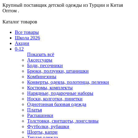
Крупный поставщик детской одежды из
Турции и Китая
Оптом .
Каталог товаров
Все товары
Школа 2026
Акции
0-12
Показать всё
Аксессуары
Боди, песочники
Брюки, ползунки, штанишки
Комбинезоны
Конверты, одеяла, полотенца, пеленки
Костюмы, комплекты
Нарядные, подарочные наборы
Носки, колготки, пинетки
Однотонная базовая одежда
Платья
Распашонки
Толстовки, свитшоты, лонгсливы
Футболки, рубашки
Шорты, капри
Теплая одежда