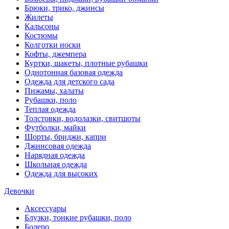
Брюки, трико, джинсы
Жилеты
Кальсоны
Костюмы
Колготки носки
Кофты, джемпера
Куртки, шакеты, плотные рубашки
Однотонная базовая одежда
Одежда для детского сада
Пижамы, халаты
Рубашки, поло
Теплая одежда
Толстовки, водолазки, свитшоты
Футболки, майки
Шорты, бриджи, капри
Джинсовая одежда
Нарядная одежда
Школьная одежда
Одежда для высоких
Девочки
Аксессуары
Блузки, тонкие рубашки, поло
Болеро