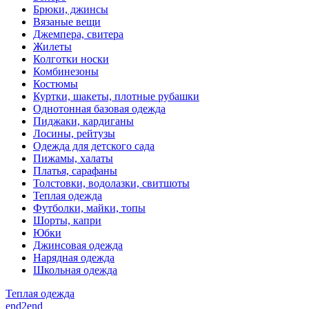
Брюки, джинсы
Вязаные вещи
Джемпера, свитера
Жилеты
Колготки носки
Комбинезоны
Костюмы
Куртки, шакеты, плотные рубашки
Однотонная базовая одежда
Пиджаки, кардиганы
Лосины, рейтузы
Одежда для детского сада
Пижамы, халаты
Платья, сарафаны
Толстовки, водолазки, свитшоты
Теплая одежда
Футболки, майки, топы
Шорты, капри
Юбки
Джинсовая одежда
Нарядная одежда
Школьная одежда
Теплая одежда
end2end