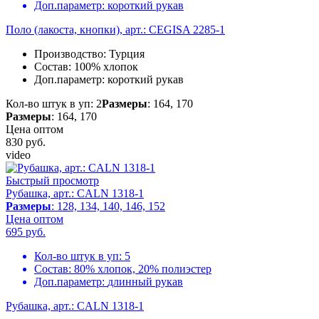
Доп.параметр:
короткий рукав
Поло (лакоста, кнопки), арт.: CEGISA 2285-1
Производство:
Турция
Состав:
100% хлопок
Доп.параметр:
короткий рукав
Кол-во штук в уп: 2
Размеры
: 164, 170
Размеры
: 164, 170
Цена оптом
830
руб.
video
Быстрый просмотр
Рубашка, арт.: CALN 1318-1
Размеры
: 128, 134, 140, 146, 152
Цена оптом
695
руб.
Кол-во штук в уп:
5
Состав:
80% хлопок, 20% полиэстер
Доп.параметр:
длинный рукав
Рубашка, арт.: CALN 1318-1