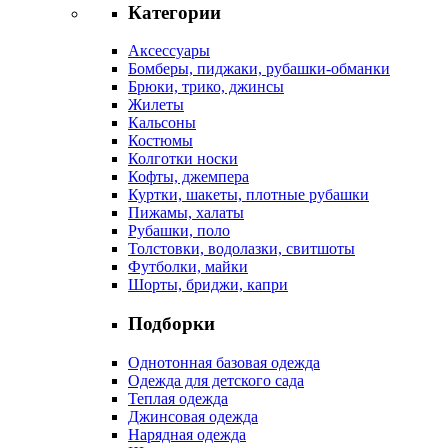
Категории
Аксессуары
Бомберы, пиджаки, рубашки-обманки
Брюки, трико, джинсы
Жилеты
Кальсоны
Костюмы
Колготки носки
Кофты, джемпера
Куртки, шакеты, плотные рубашки
Пижамы, халаты
Рубашки, поло
Толстовки, водолазки, свитшоты
Футболки, майки
Шорты, бриджи, капри
Подборки
Однотонная базовая одежда
Одежда для детского сада
Теплая одежда
Джинсовая одежда
Нарядная одежда