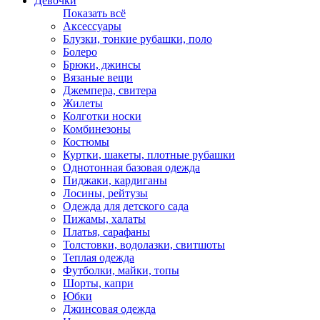
Девочки
Показать всё
Аксессуары
Блузки, тонкие рубашки, поло
Болеро
Брюки, джинсы
Вязаные вещи
Джемпера, свитера
Жилеты
Колготки носки
Комбинезоны
Костюмы
Куртки, шакеты, плотные рубашки
Однотонная базовая одежда
Пиджаки, кардиганы
Лосины, рейтузы
Одежда для детского сада
Пижамы, халаты
Платья, сарафаны
Толстовки, водолазки, свитшоты
Теплая одежда
Футболки, майки, топы
Шорты, капри
Юбки
Джинсовая одежда