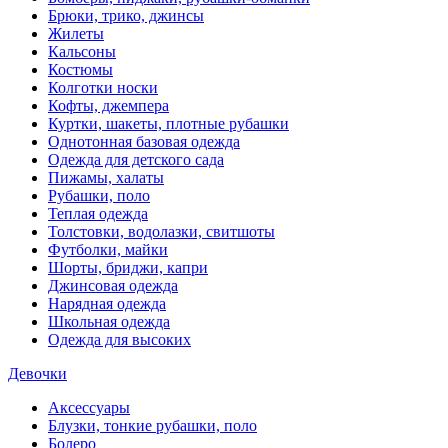
Брюки, трико, джинсы
Жилеты
Кальсоны
Костюмы
Колготки носки
Кофты, джемпера
Куртки, шакеты, плотные рубашки
Однотонная базовая одежда
Одежда для детского сада
Пижамы, халаты
Рубашки, поло
Теплая одежда
Толстовки, водолазки, свитшоты
Футболки, майки
Шорты, бриджи, капри
Джинсовая одежда
Нарядная одежда
Школьная одежда
Одежда для высоких
Девочки
Аксессуары
Блузки, тонкие рубашки, поло
Болеро