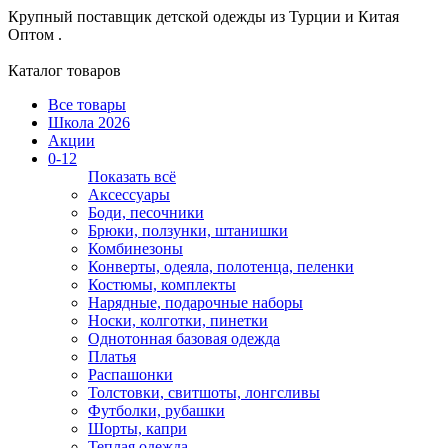
Крупный поставщик детской одежды из
Турции и Китая
Оптом .
Каталог товаров
Все товары
Школа 2026
Акции
0-12
Показать всё
Аксессуары
Боди, песочники
Брюки, ползунки, штанишки
Комбинезоны
Конверты, одеяла, полотенца, пеленки
Костюмы, комплекты
Нарядные, подарочные наборы
Носки, колготки, пинетки
Однотонная базовая одежда
Платья
Распашонки
Толстовки, свитшоты, лонгсливы
Футболки, рубашки
Шорты, капри
Теплая одежда