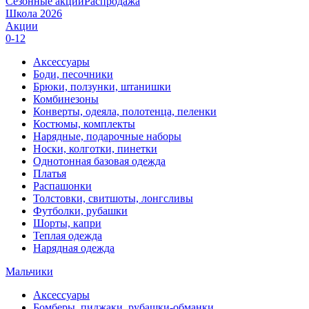
Сезонные акции
Распродажа
Школа 2026
Акции
0-12
Аксессуары
Боди, песочники
Брюки, ползунки, штанишки
Комбинезоны
Конверты, одеяла, полотенца, пеленки
Костюмы, комплекты
Нарядные, подарочные наборы
Носки, колготки, пинетки
Однотонная базовая одежда
Платья
Распашонки
Толстовки, свитшоты, лонгсливы
Футболки, рубашки
Шорты, капри
Теплая одежда
Нарядная одежда
Мальчики
Аксессуары
Бомберы, пиджаки, рубашки-обманки