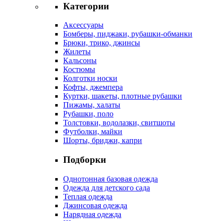
Категории
Аксессуары
Бомберы, пиджаки, рубашки-обманки
Брюки, трико, джинсы
Жилеты
Кальсоны
Костюмы
Колготки носки
Кофты, джемпера
Куртки, шакеты, плотные рубашки
Пижамы, халаты
Рубашки, поло
Толстовки, водолазки, свитшоты
Футболки, майки
Шорты, бриджи, капри
Подборки
Однотонная базовая одежда
Одежда для детского сада
Теплая одежда
Джинсовая одежда
Нарядная одежда