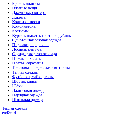
Брюки, джинсы
Вязаные вещи
Джемпера, свитера
Жилеты
Колготки носки
Комбинезоны
Костюмы
Куртки, шакеты, плотные рубашки
Однотонная базовая одежда
Пиджаки, кардиганы
Лосины, рейтузы
Одежда для детского сада
Пижамы, халаты
Платья, сарафаны
Толстовки, водолазки, свитшоты
Теплая одежда
Футболки, майки, топы
Шорты, капри
Юбки
Джинсовая одежда
Нарядная одежда
Школьная одежда
Теплая одежда
end2end