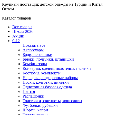
Крупный поставщик детской одежды из
Турции и Китая
Оптом .
Каталог товаров
Все товары
Школа 2026
Акции
0-12
Показать всё
Аксессуары
Боди, песочники
Брюки, ползунки, штанишки
Комбинезоны
Конверты, одеяла, полотенца, пеленки
Костюмы, комплекты
Нарядные, подарочные наборы
Носки, колготки, пинетки
Однотонная базовая одежда
Платья
Распашонки
Толстовки, свитшоты, лонгсливы
Футболки, рубашки
Шорты, капри
Теплая одежда