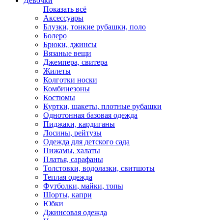
Девочки
Показать всё
Аксессуары
Блузки, тонкие рубашки, поло
Болеро
Брюки, джинсы
Вязаные вещи
Джемпера, свитера
Жилеты
Колготки носки
Комбинезоны
Костюмы
Куртки, шакеты, плотные рубашки
Однотонная базовая одежда
Пиджаки, кардиганы
Лосины, рейтузы
Одежда для детского сада
Пижамы, халаты
Платья, сарафаны
Толстовки, водолазки, свитшоты
Теплая одежда
Футболки, майки, топы
Шорты, капри
Юбки
Джинсовая одежда