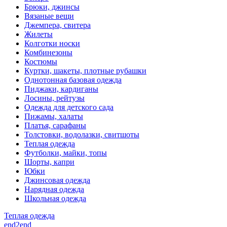
Брюки, джинсы
Вязаные вещи
Джемпера, свитера
Жилеты
Колготки носки
Комбинезоны
Костюмы
Куртки, шакеты, плотные рубашки
Однотонная базовая одежда
Пиджаки, кардиганы
Лосины, рейтузы
Одежда для детского сада
Пижамы, халаты
Платья, сарафаны
Толстовки, водолазки, свитшоты
Теплая одежда
Футболки, майки, топы
Шорты, капри
Юбки
Джинсовая одежда
Нарядная одежда
Школьная одежда
Теплая одежда
end2end