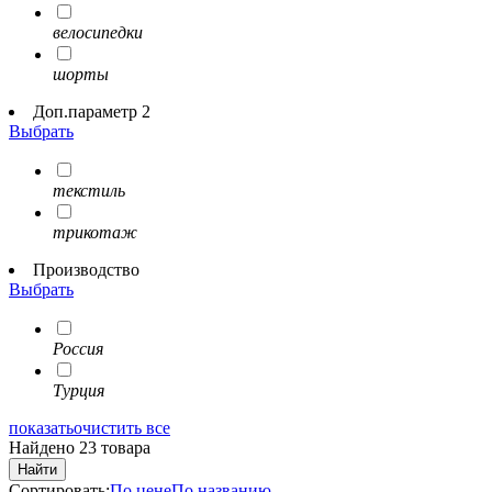
велосипедки
шорты
Доп.параметр 2
Выбрать
текстиль
трикотаж
Производство
Выбрать
Россия
Турция
показать
очистить все
Найдено 23 товара
Найти
Сортировать:
По цене
По названию