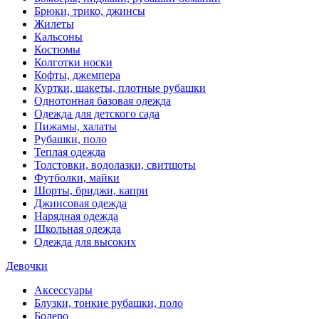
Брюки, трико, джинсы
Жилеты
Кальсоны
Костюмы
Колготки носки
Кофты, джемпера
Куртки, шакеты, плотные рубашки
Однотонная базовая одежда
Одежда для детского сада
Пижамы, халаты
Рубашки, поло
Теплая одежда
Толстовки, водолазки, свитшоты
Футболки, майки
Шорты, бриджи, капри
Джинсовая одежда
Нарядная одежда
Школьная одежда
Одежда для высоких
Девочки
Аксессуары
Блузки, тонкие рубашки, поло
Болеро