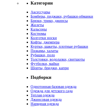
Категории
Аксессуары
Бомберы, пиджаки, рубашки-обманки
Брюки, трико, джинсы
Жилеты
Кальсоны
Костюмы
Колготки носки
Кофты, джемпера
Куртки, шакеты, плотные рубашки
Пижамы, халаты
Рубашки, поло
Толстовки, водолазки, свитшоты
Футболки, майки
Шорты, бриджи, капри
Подборки
Однотонная базовая одежда
Одежда для детского сада
Теплая одежда
Джинсовая одежда
Нарядная одежда