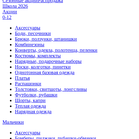
Сезонные акции
Распродажа
Школа 2026
Акции
0-12
Аксессуары
Боди, песочники
Брюки, ползунки, штанишки
Комбинезоны
Конверты, одеяла, полотенца, пеленки
Костюмы, комплекты
Нарядные, подарочные наборы
Носки, колготки, пинетки
Однотонная базовая одежда
Платья
Распашонки
Толстовки, свитшоты, лонгсливы
Футболки, рубашки
Шорты, капри
Теплая одежда
Нарядная одежда
Мальчики
Аксессуары
Бомберы, пиджаки, рубашки-обманки