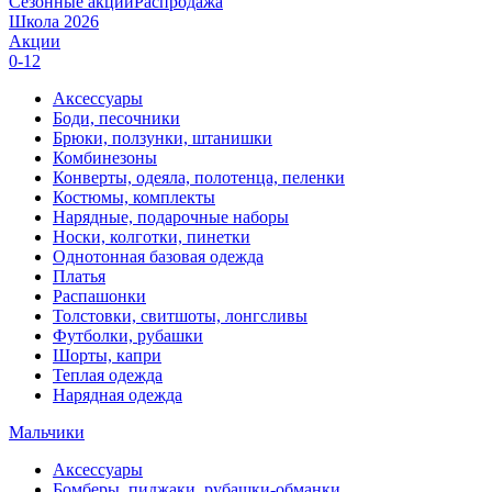
Сезонные акции
Распродажа
Школа 2026
Акции
0-12
Аксессуары
Боди, песочники
Брюки, ползунки, штанишки
Комбинезоны
Конверты, одеяла, полотенца, пеленки
Костюмы, комплекты
Нарядные, подарочные наборы
Носки, колготки, пинетки
Однотонная базовая одежда
Платья
Распашонки
Толстовки, свитшоты, лонгсливы
Футболки, рубашки
Шорты, капри
Теплая одежда
Нарядная одежда
Мальчики
Аксессуары
Бомберы, пиджаки, рубашки-обманки