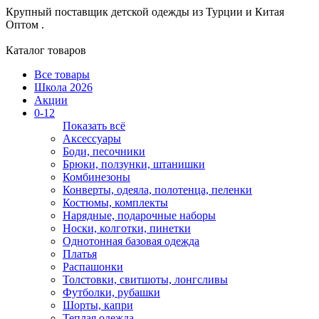
Крупный поставщик детской одежды из
Турции и Китая
Оптом .
Каталог товаров
Все товары
Школа 2026
Акции
0-12
Показать всё
Аксессуары
Боди, песочники
Брюки, ползунки, штанишки
Комбинезоны
Конверты, одеяла, полотенца, пеленки
Костюмы, комплекты
Нарядные, подарочные наборы
Носки, колготки, пинетки
Однотонная базовая одежда
Платья
Распашонки
Толстовки, свитшоты, лонгсливы
Футболки, рубашки
Шорты, капри
Теплая одежда