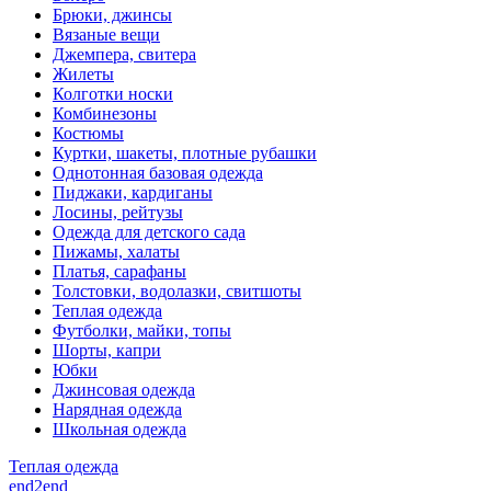
Брюки, джинсы
Вязаные вещи
Джемпера, свитера
Жилеты
Колготки носки
Комбинезоны
Костюмы
Куртки, шакеты, плотные рубашки
Однотонная базовая одежда
Пиджаки, кардиганы
Лосины, рейтузы
Одежда для детского сада
Пижамы, халаты
Платья, сарафаны
Толстовки, водолазки, свитшоты
Теплая одежда
Футболки, майки, топы
Шорты, капри
Юбки
Джинсовая одежда
Нарядная одежда
Школьная одежда
Теплая одежда
end2end