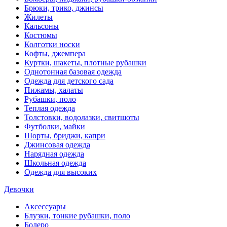
Брюки, трико, джинсы
Жилеты
Кальсоны
Костюмы
Колготки носки
Кофты, джемпера
Куртки, шакеты, плотные рубашки
Однотонная базовая одежда
Одежда для детского сада
Пижамы, халаты
Рубашки, поло
Теплая одежда
Толстовки, водолазки, свитшоты
Футболки, майки
Шорты, бриджи, капри
Джинсовая одежда
Нарядная одежда
Школьная одежда
Одежда для высоких
Девочки
Аксессуары
Блузки, тонкие рубашки, поло
Болеро