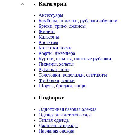
Категории
Аксессуары
Бомберы, пиджаки, рубашки-обманки
Брюки, трико, джинсы
Жилеты
Кальсоны
Костюмы
Колготки носки
Кофты, джемпера
Куртки, шакеты, плотные рубашки
Пижамы, халаты
Рубашки, поло
Толстовки, водолазки, свитшоты
Футболки, майки
Шорты, бриджи, капри
Подборки
Однотонная базовая одежда
Одежда для детского сада
Теплая одежда
Джинсовая одежда
Нарядная одежда