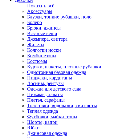
Девочки
Показать всё
Аксессуары
Блузки, тонкие рубашки, поло
Болеро
Брюки, джинсы
Вязаные вещи
Джемпера, свитера
Жилеты
Колготки носки
Комбинезоны
Костюмы
Куртки, шакеты, плотные рубашки
Однотонная базовая одежда
Пиджаки, кардиганы
Лосины, рейтузы
Одежда для детского сада
Пижамы, халаты
Платья, сарафаны
Толстовки, водолазки, свитшоты
Теплая одежда
Футболки, майки, топы
Шорты, капри
Юбки
Джинсовая одежда