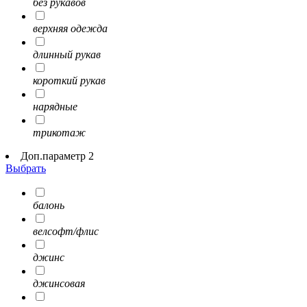
без рукавов
верхняя одежда
длинный рукав
короткий рукав
нарядные
трикотаж
Доп.параметр 2
Выбрать
балонь
велсофт/флис
джинс
джинсовая