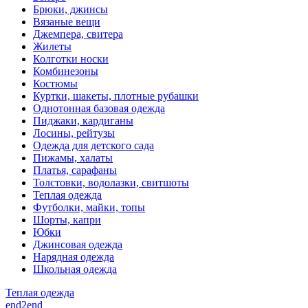
Брюки, джинсы
Вязаные вещи
Джемпера, свитера
Жилеты
Колготки носки
Комбинезоны
Костюмы
Куртки, шакеты, плотные рубашки
Однотонная базовая одежда
Пиджаки, кардиганы
Лосины, рейтузы
Одежда для детского сада
Пижамы, халаты
Платья, сарафаны
Толстовки, водолазки, свитшоты
Теплая одежда
Футболки, майки, топы
Шорты, капри
Юбки
Джинсовая одежда
Нарядная одежда
Школьная одежда
Теплая одежда
end2end