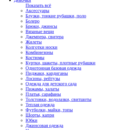
Девочки
Показать всё
Аксессуары
Блузки, тонкие рубашки, поло
Болеро
Брюки, джинсы
Вязаные вещи
Джемпера, свитера
Жилеты
Колготки носки
Комбинезоны
Костюмы
Куртки, шакеты, плотные рубашки
Однотонная базовая одежда
Пиджаки, кардиганы
Лосины, рейтузы
Одежда для детского сада
Пижамы, халаты
Платья, сарафаны
Толстовки, водолазки, свитшоты
Теплая одежда
Футболки, майки, топы
Шорты, капри
Юбки
Джинсовая одежда