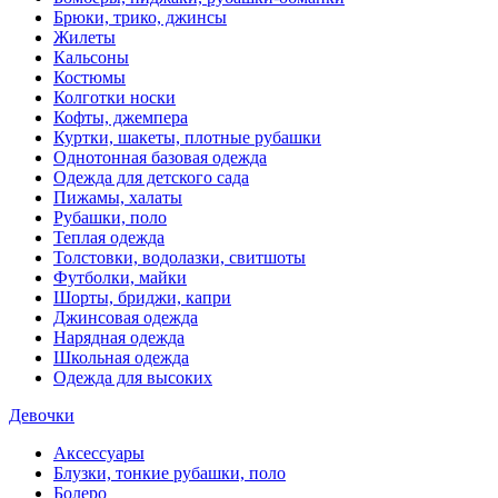
Брюки, трико, джинсы
Жилеты
Кальсоны
Костюмы
Колготки носки
Кофты, джемпера
Куртки, шакеты, плотные рубашки
Однотонная базовая одежда
Одежда для детского сада
Пижамы, халаты
Рубашки, поло
Теплая одежда
Толстовки, водолазки, свитшоты
Футболки, майки
Шорты, бриджи, капри
Джинсовая одежда
Нарядная одежда
Школьная одежда
Одежда для высоких
Девочки
Аксессуары
Блузки, тонкие рубашки, поло
Болеро