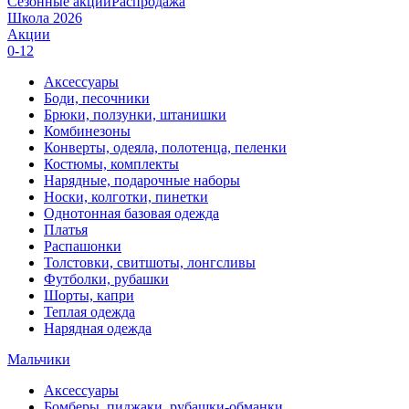
Сезонные акции
Распродажа
Школа 2026
Акции
0-12
Аксессуары
Боди, песочники
Брюки, ползунки, штанишки
Комбинезоны
Конверты, одеяла, полотенца, пеленки
Костюмы, комплекты
Нарядные, подарочные наборы
Носки, колготки, пинетки
Однотонная базовая одежда
Платья
Распашонки
Толстовки, свитшоты, лонгсливы
Футболки, рубашки
Шорты, капри
Теплая одежда
Нарядная одежда
Мальчики
Аксессуары
Бомберы, пиджаки, рубашки-обманки