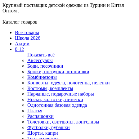
Крупный поставщик детской одежды из
Турции и Китая
Оптом .
Каталог товаров
Все товары
Школа 2026
Акции
0-12
Показать всё
Аксессуары
Боди, песочники
Брюки, ползунки, штанишки
Комбинезоны
Конверты, одеяла, полотенца, пеленки
Костюмы, комплекты
Нарядные, подарочные наборы
Носки, колготки, пинетки
Однотонная базовая одежда
Платья
Распашонки
Толстовки, свитшоты, лонгсливы
Футболки, рубашки
Шорты, капри
Теплая одежда