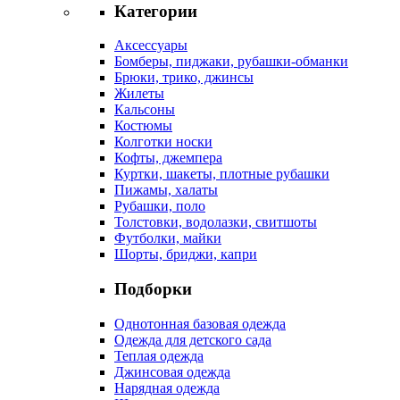
Категории
Аксессуары
Бомберы, пиджаки, рубашки-обманки
Брюки, трико, джинсы
Жилеты
Кальсоны
Костюмы
Колготки носки
Кофты, джемпера
Куртки, шакеты, плотные рубашки
Пижамы, халаты
Рубашки, поло
Толстовки, водолазки, свитшоты
Футболки, майки
Шорты, бриджи, капри
Подборки
Однотонная базовая одежда
Одежда для детского сада
Теплая одежда
Джинсовая одежда
Нарядная одежда