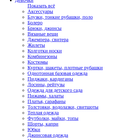
Девочки
Показать всё
Аксессуары
Блузки, тонкие рубашки, поло
Болеро
Брюки, джинсы
Вязаные вещи
Джемпера, свитера
Жилеты
Колготки носки
Комбинезоны
Костюмы
Куртки, шакеты, плотные рубашки
Однотонная базовая одежда
Пиджаки, кардиганы
Лосины, рейтузы
Одежда для детского сада
Пижамы, халаты
Платья, сарафаны
Толстовки, водолазки, свитшоты
Теплая одежда
Футболки, майки, топы
Шорты, капри
Юбки
Джинсовая одежда