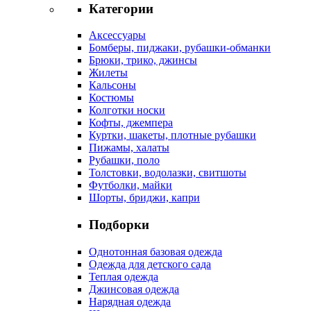
Категории
Аксессуары
Бомберы, пиджаки, рубашки-обманки
Брюки, трико, джинсы
Жилеты
Кальсоны
Костюмы
Колготки носки
Кофты, джемпера
Куртки, шакеты, плотные рубашки
Пижамы, халаты
Рубашки, поло
Толстовки, водолазки, свитшоты
Футболки, майки
Шорты, бриджи, капри
Подборки
Однотонная базовая одежда
Одежда для детского сада
Теплая одежда
Джинсовая одежда
Нарядная одежда