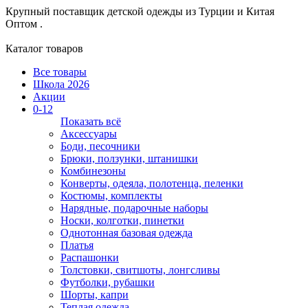
Крупный поставщик детской одежды из
Турции и Китая
Оптом .
Каталог товаров
Все товары
Школа 2026
Акции
0-12
Показать всё
Аксессуары
Боди, песочники
Брюки, ползунки, штанишки
Комбинезоны
Конверты, одеяла, полотенца, пеленки
Костюмы, комплекты
Нарядные, подарочные наборы
Носки, колготки, пинетки
Однотонная базовая одежда
Платья
Распашонки
Толстовки, свитшоты, лонгсливы
Футболки, рубашки
Шорты, капри
Теплая одежда