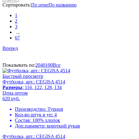
Сортировать:
По цене
По названию
1
2
3
...
67
Вперед
Показывать по:
20
40
100
Все
Быстрый просмотр
Футболка, арт.: CEGISA 4514
Размеры
: 116, 122, 128, 134
Цена оптом
620
руб.
Производство:
Турция
Кол-во штук в уп:
4
Состав:
100% хлопок
Доп.параметр:
короткий рукав
Футболка, арт.: CEGISA 4514