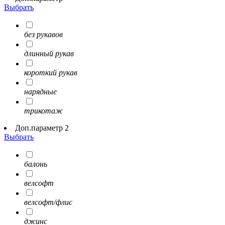
Выбрать
без рукавов
длинный рукав
короткий рукав
нарядные
трикотаж
Доп.параметр 2
Выбрать
балонь
велсофт
велсофт/флис
джинс