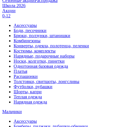
Сезонные акции
Распродажа
Школа 2026
Акции
0-12
Аксессуары
Боди, песочники
Брюки, ползунки, штанишки
Комбинезоны
Конверты, одеяла, полотенца, пеленки
Костюмы, комплекты
Нарядные, подарочные наборы
Носки, колготки, пинетки
Однотонная базовая одежда
Платья
Распашонки
Толстовки, свитшоты, лонгсливы
Футболки, рубашки
Шорты, капри
Теплая одежда
Нарядная одежда
Мальчики
Аксессуары
Бомберы, пиджаки, рубашки-обманки