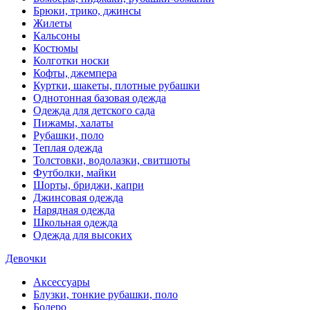
Брюки, трико, джинсы
Жилеты
Кальсоны
Костюмы
Колготки носки
Кофты, джемпера
Куртки, шакеты, плотные рубашки
Однотонная базовая одежда
Одежда для детского сада
Пижамы, халаты
Рубашки, поло
Теплая одежда
Толстовки, водолазки, свитшоты
Футболки, майки
Шорты, бриджи, капри
Джинсовая одежда
Нарядная одежда
Школьная одежда
Одежда для высоких
Девочки
Аксессуары
Блузки, тонкие рубашки, поло
Болеро