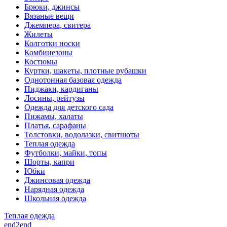
Брюки, джинсы
Вязаные вещи
Джемпера, свитера
Жилеты
Колготки носки
Комбинезоны
Костюмы
Куртки, шакеты, плотные рубашки
Однотонная базовая одежда
Пиджаки, кардиганы
Лосины, рейтузы
Одежда для детского сада
Пижамы, халаты
Платья, сарафаны
Толстовки, водолазки, свитшоты
Теплая одежда
Футболки, майки, топы
Шорты, капри
Юбки
Джинсовая одежда
Нарядная одежда
Школьная одежда
Теплая одежда
end2end