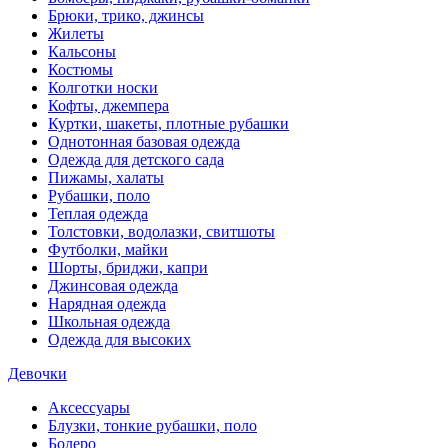
Брюки, трико, джинсы
Жилеты
Кальсоны
Костюмы
Колготки носки
Кофты, джемпера
Куртки, шакеты, плотные рубашки
Однотонная базовая одежда
Одежда для детского сада
Пижамы, халаты
Рубашки, поло
Теплая одежда
Толстовки, водолазки, свитшоты
Футболки, майки
Шорты, бриджи, капри
Джинсовая одежда
Нарядная одежда
Школьная одежда
Одежда для высоких
Девочки
Аксессуары
Блузки, тонкие рубашки, поло
Болеро