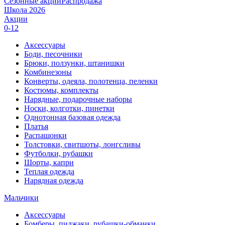
Сезонные акции
Распродажа
Школа 2026
Акции
0-12
Аксессуары
Боди, песочники
Брюки, ползунки, штанишки
Комбинезоны
Конверты, одеяла, полотенца, пеленки
Костюмы, комплекты
Нарядные, подарочные наборы
Носки, колготки, пинетки
Однотонная базовая одежда
Платья
Распашонки
Толстовки, свитшоты, лонгсливы
Футболки, рубашки
Шорты, капри
Теплая одежда
Нарядная одежда
Мальчики
Аксессуары
Бомберы, пиджаки, рубашки-обманки