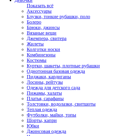
Девочки
Показать всё
Аксессуары
Блузки, тонкие рубашки, поло
Болеро
Брюки, джинсы
Вязаные вещи
Джемпера, свитера
Жилеты
Колготки носки
Комбинезоны
Костюмы
Куртки, шакеты, плотные рубашки
Однотонная базовая одежда
Пиджаки, кардиганы
Лосины, рейтузы
Одежда для детского сада
Пижамы, халаты
Платья, сарафаны
Толстовки, водолазки, свитшоты
Теплая одежда
Футболки, майки, топы
Шорты, капри
Юбки
Джинсовая одежда