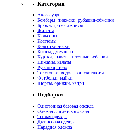
Категории
Аксессуары
Бомберы, пиджаки, рубашки-обманки
Брюки, трико, джинсы
Жилеты
Кальсоны
Костюмы
Колготки носки
Кофты, джемпера
Куртки, шакеты, плотные рубашки
Пижамы, халаты
Рубашки, поло
Толстовки, водолазки, свитшоты
Футболки, майки
Шорты, бриджи, капри
Подборки
Однотонная базовая одежда
Одежда для детского сада
Теплая одежда
Джинсовая одежда
Нарядная одежда