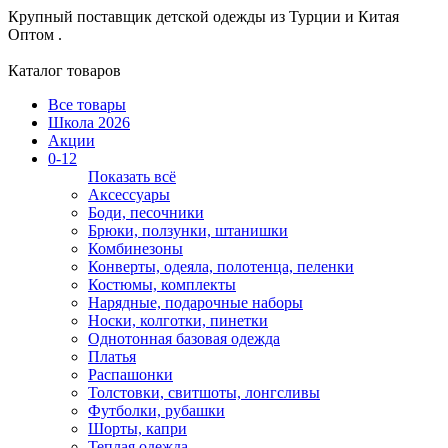
Крупный поставщик детской одежды из
Турции и Китая
Оптом .
Каталог товаров
Все товары
Школа 2026
Акции
0-12
Показать всё
Аксессуары
Боди, песочники
Брюки, ползунки, штанишки
Комбинезоны
Конверты, одеяла, полотенца, пеленки
Костюмы, комплекты
Нарядные, подарочные наборы
Носки, колготки, пинетки
Однотонная базовая одежда
Платья
Распашонки
Толстовки, свитшоты, лонгсливы
Футболки, рубашки
Шорты, капри
Теплая одежда