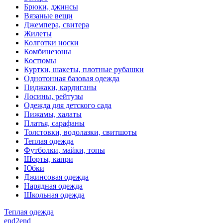
Брюки, джинсы
Вязаные вещи
Джемпера, свитера
Жилеты
Колготки носки
Комбинезоны
Костюмы
Куртки, шакеты, плотные рубашки
Однотонная базовая одежда
Пиджаки, кардиганы
Лосины, рейтузы
Одежда для детского сада
Пижамы, халаты
Платья, сарафаны
Толстовки, водолазки, свитшоты
Теплая одежда
Футболки, майки, топы
Шорты, капри
Юбки
Джинсовая одежда
Нарядная одежда
Школьная одежда
Теплая одежда
end2end