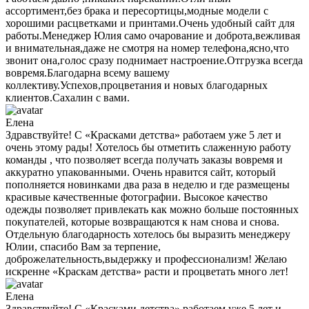
ассортимент,без брака и пересортицы,модные модели с
хорошими расцветками и принтами.Очень удобный сайт для
работы.Менеджер Юлия само очарование и доброта,вежливая
и внимательная,даже не смотря на номер телефона,ясно,что
звонит она,голос сразу поднимает настроение.Отгрузка всегда
вовремя.Благодарна всему вашему
коллективу.Успехов,процветания и новых благодарных
клиентов.Сахалин с вами.
Елена
Здравствуйте! С «Красками детства» работаем уже 5 лет и
очень этому рады! Хотелось бы отметить слаженную работу
команды , что позволяет всегда получать заказы вовремя и
аккуратно упакованными. Очень нравится сайт, который
пополняется новинками два раза в неделю и где размещены
красивые качественные фотографии. Высокое качество
одежды позволяет привлекать как можно больше постоянных
покупателей, которые возвращаются к нам снова и снова.
Отдельную благодарность хотелось бы выразить менеджеру
Юлии, спасибо Вам за терпение,
доброжелательность,выдержку и профессионализм! Желаю
искренне «Краскам детства» расти и процветать много лет!
Елена
Здравствуйте! С «Красками детства» работаем уже 5 лет и