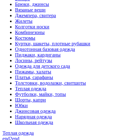
Брюки, джинсы
Вязаные вещи
Джемпера, свитера
Жилеты
Колготки носки
Комбинезоны
Костюмы
Куртки, шакеты, плотные рубашки
Однотонная базовая одежда
Пиджаки, кардиганы
Лосины, рейтузы
Одежда для детского сада
Пижамы, халаты
Платья, сарафаны
Толстовки, водолазки, свитшоты
Теплая одежда
Футболки, майки, топы
Шорты, капри
Юбки
Джинсовая одежда
Нарядная одежда
Школьная одежда
Теплая одежда
end2end