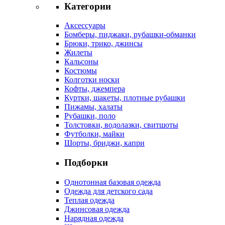
Категории
Аксессуары
Бомберы, пиджаки, рубашки-обманки
Брюки, трико, джинсы
Жилеты
Кальсоны
Костюмы
Колготки носки
Кофты, джемпера
Куртки, шакеты, плотные рубашки
Пижамы, халаты
Рубашки, поло
Толстовки, водолазки, свитшоты
Футболки, майки
Шорты, бриджи, капри
Подборки
Однотонная базовая одежда
Одежда для детского сада
Теплая одежда
Джинсовая одежда
Нарядная одежда