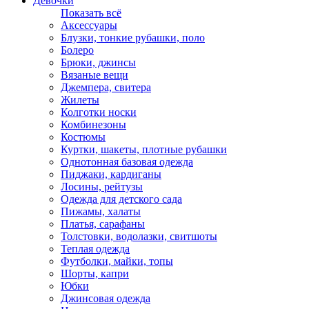
Девочки
Показать всё
Аксессуары
Блузки, тонкие рубашки, поло
Болеро
Брюки, джинсы
Вязаные вещи
Джемпера, свитера
Жилеты
Колготки носки
Комбинезоны
Костюмы
Куртки, шакеты, плотные рубашки
Однотонная базовая одежда
Пиджаки, кардиганы
Лосины, рейтузы
Одежда для детского сада
Пижамы, халаты
Платья, сарафаны
Толстовки, водолазки, свитшоты
Теплая одежда
Футболки, майки, топы
Шорты, капри
Юбки
Джинсовая одежда