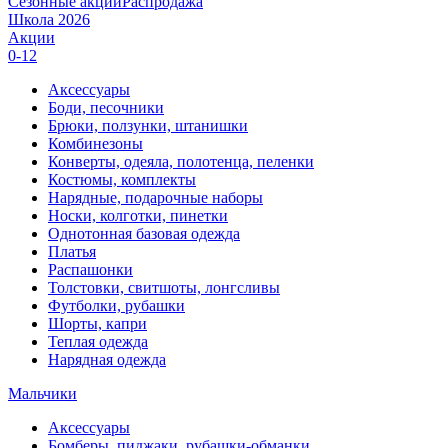
Сезонные акции
Распродажа
Школа 2026
Акции
0-12
Аксессуары
Боди, песочники
Брюки, ползунки, штанишки
Комбинезоны
Конверты, одеяла, полотенца, пеленки
Костюмы, комплекты
Нарядные, подарочные наборы
Носки, колготки, пинетки
Однотонная базовая одежда
Платья
Распашонки
Толстовки, свитшоты, лонгсливы
Футболки, рубашки
Шорты, капри
Теплая одежда
Нарядная одежда
Мальчики
Аксессуары
Бомберы, пиджаки, рубашки-обманки