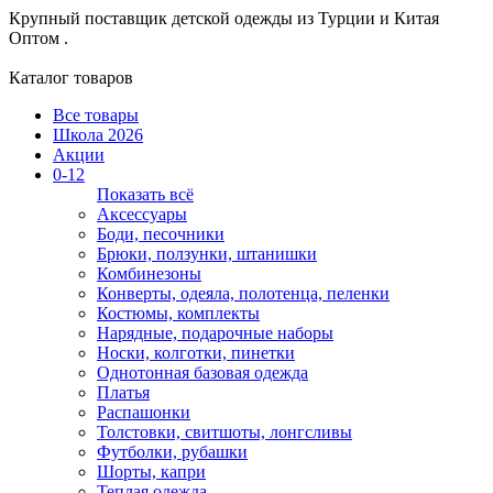
Крупный поставщик детской одежды из
Турции и Китая
Оптом .
Каталог товаров
Все товары
Школа 2026
Акции
0-12
Показать всё
Аксессуары
Боди, песочники
Брюки, ползунки, штанишки
Комбинезоны
Конверты, одеяла, полотенца, пеленки
Костюмы, комплекты
Нарядные, подарочные наборы
Носки, колготки, пинетки
Однотонная базовая одежда
Платья
Распашонки
Толстовки, свитшоты, лонгсливы
Футболки, рубашки
Шорты, капри
Теплая одежда