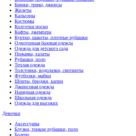
Брюки, трико, джинсы
Жилеты
Кальсоны
Костюмы
Колготки носки
Кофты, джемпера
Куртки, шакеты, плотные рубашки
Однотонная базовая одежда
Одежда для детского сада
Пижамы, халаты
Рубашки, поло
Теплая одежда
Толстовки, водолазки, свитшоты
Футболки, майки
Шорты, бриджи, капри
Джинсовая одежда
Нарядная одежда
Школьная одежда
Одежда для высоких
Девочки
Аксессуары
Блузки, тонкие рубашки, поло
Болеро