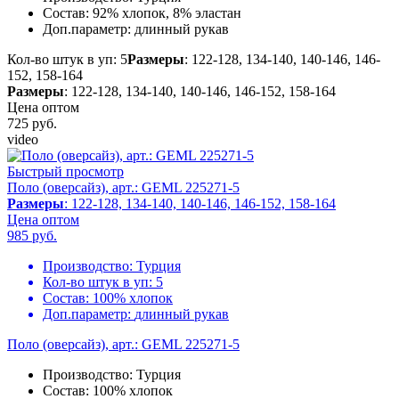
Состав:
92% хлопок, 8% эластан
Доп.параметр:
длинный рукав
Кол-во штук в уп: 5
Размеры
: 122-128, 134-140, 140-146, 146-
152, 158-164
Размеры
: 122-128, 134-140, 140-146, 146-152, 158-164
Цена оптом
725
руб.
video
Быстрый просмотр
Поло (оверсайз), арт.: GEML 225271-5
Размеры
: 122-128, 134-140, 140-146, 146-152, 158-164
Цена оптом
985
руб.
Производство:
Турция
Кол-во штук в уп:
5
Состав:
100% хлопок
Доп.параметр:
длинный рукав
Поло (оверсайз), арт.: GEML 225271-5
Производство:
Турция
Состав:
100% хлопок