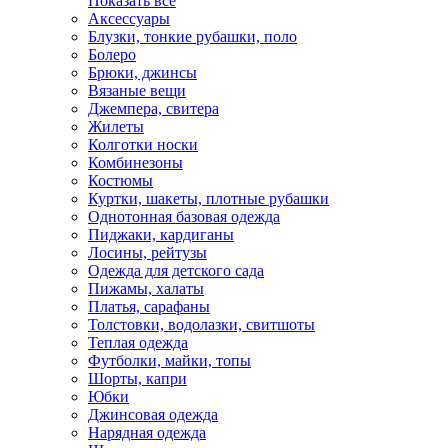
Показать всё
Аксессуары
Блузки, тонкие рубашки, поло
Болеро
Брюки, джинсы
Вязаные вещи
Джемпера, свитера
Жилеты
Колготки носки
Комбинезоны
Костюмы
Куртки, шакеты, плотные рубашки
Однотонная базовая одежда
Пиджаки, кардиганы
Лосины, рейтузы
Одежда для детского сада
Пижамы, халаты
Платья, сарафаны
Толстовки, водолазки, свитшоты
Теплая одежда
Футболки, майки, топы
Шорты, капри
Юбки
Джинсовая одежда
Нарядная одежда