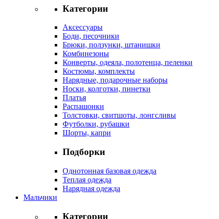
Категории
Аксессуары
Боди, песочники
Брюки, ползунки, штанишки
Комбинезоны
Конверты, одеяла, полотенца, пеленки
Костюмы, комплекты
Нарядные, подарочные наборы
Носки, колготки, пинетки
Платья
Распашонки
Толстовки, свитшоты, лонгсливы
Футболки, рубашки
Шорты, капри
Подборки
Однотонная базовая одежда
Теплая одежда
Нарядная одежда
Мальчики
Категории