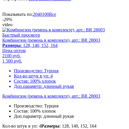
Показывать по:
20
40
100
Все
-29%
video
Быстрый просмотр
Комбинезон (ремень в комплекте), арт.: BR 28003
Размеры
: 128, 140, 152, 164
Цена оптом
2100 руб.
1 500
руб.
Производство:
Турция
Кол-во штук в уп:
4
Состав:
100% хлопок
Доп.параметр:
длинный рукав
Комбинезон (ремень в комплекте), арт.: BR 28003
Производство:
Турция
Состав:
100% хлопок
Доп.параметр:
длинный рукав
Кол-во штук в уп: 4
Размеры
: 128, 140, 152, 164