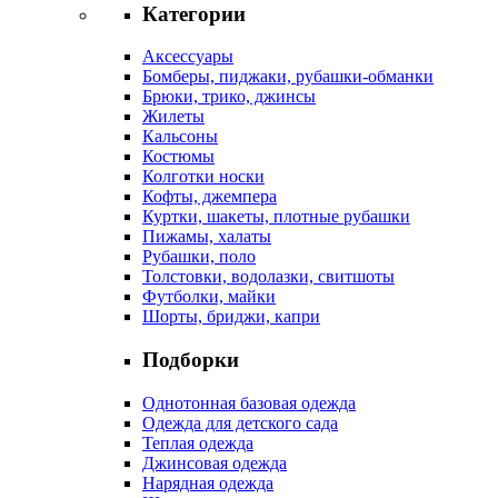
Категории
Аксессуары
Бомберы, пиджаки, рубашки-обманки
Брюки, трико, джинсы
Жилеты
Кальсоны
Костюмы
Колготки носки
Кофты, джемпера
Куртки, шакеты, плотные рубашки
Пижамы, халаты
Рубашки, поло
Толстовки, водолазки, свитшоты
Футболки, майки
Шорты, бриджи, капри
Подборки
Однотонная базовая одежда
Одежда для детского сада
Теплая одежда
Джинсовая одежда
Нарядная одежда