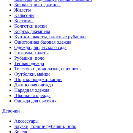
Брюки, трико, джинсы
Жилеты
Кальсоны
Костюмы
Колготки носки
Кофты, джемпера
Куртки, шакеты, плотные рубашки
Однотонная базовая одежда
Одежда для детского сада
Пижамы, халаты
Рубашки, поло
Теплая одежда
Толстовки, водолазки, свитшоты
Футболки, майки
Шорты, бриджи, капри
Джинсовая одежда
Нарядная одежда
Школьная одежда
Одежда для высоких
Девочки
Аксессуары
Блузки, тонкие рубашки, поло
Болеро