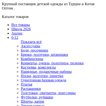
Крупный поставщик детской одежды из
Турции и Китая
Оптом .
Каталог товаров
Все товары
Школа 2026
Акции
0-12
Показать всё
Аксессуары
Боди, песочники
Брюки, ползунки, штанишки
Комбинезоны
Конверты, одеяла, полотенца, пеленки
Костюмы, комплекты
Нарядные, подарочные наборы
Носки, колготки, пинетки
Однотонная базовая одежда
Платья
Распашонки
Толстовки, свитшоты, лонгсливы
Футболки, рубашки
Шорты, капри
Теплая одежда