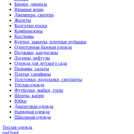
Брюки, джинсы
Вязаные вещи
Джемпера, свитера
Жилеты
Колготки носки
Комбинезоны
Костюмы
Куртки, шакеты, плотные рубашки
Однотонная базовая одежда
Пиджаки, кардиганы
Лосины, рейтузы
Одежда для детского сада
Пижамы, халаты
Платья, сарафаны
Толстовки, водолазки, свитшоты
Теплая одежда
Футболки, майки, топы
Шорты, капри
Юбки
Джинсовая одежда
Нарядная одежда
Школьная одежда
Теплая одежда
end2end