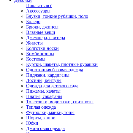
Девочки
Показать всё
Аксессуары
Блузки, тонкие рубашки, поло
Болеро
Брюки, джинсы
Вязаные вещи
Джемпера, свитера
Жилеты
Колготки носки
Комбинезоны
Костюмы
Куртки, шакеты, плотные рубашки
Однотонная базовая одежда
Пиджаки, кардиганы
Лосины, рейтузы
Одежда для детского сада
Пижамы, халаты
Платья, сарафаны
Толстовки, водолазки, свитшоты
Теплая одежда
Футболки, майки, топы
Шорты, капри
Юбки
Джинсовая одежда