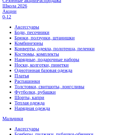
Сезонные акции
Распродажа
Школа 2026
Акции
0-12
Аксессуары
Боди, песочники
Брюки, ползунки, штанишки
Комбинезоны
Конверты, одеяла, полотенца, пеленки
Костюмы, комплекты
Нарядные, подарочные наборы
Носки, колготки, пинетки
Однотонная базовая одежда
Платья
Распашонки
Толстовки, свитшоты, лонгсливы
Футболки, рубашки
Шорты, капри
Теплая одежда
Нарядная одежда
Мальчики
Аксессуары
Бомберы, пиджаки, рубашки-обманки