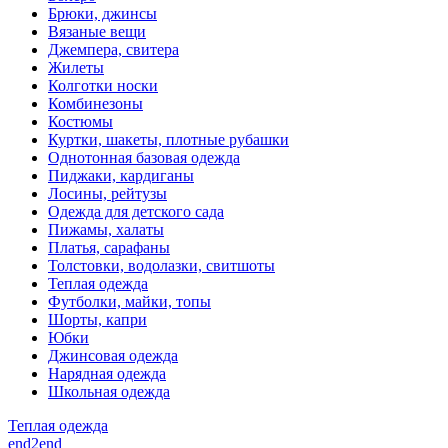
Брюки, джинсы
Вязаные вещи
Джемпера, свитера
Жилеты
Колготки носки
Комбинезоны
Костюмы
Куртки, шакеты, плотные рубашки
Однотонная базовая одежда
Пиджаки, кардиганы
Лосины, рейтузы
Одежда для детского сада
Пижамы, халаты
Платья, сарафаны
Толстовки, водолазки, свитшоты
Теплая одежда
Футболки, майки, топы
Шорты, капри
Юбки
Джинсовая одежда
Нарядная одежда
Школьная одежда
Теплая одежда
end2end