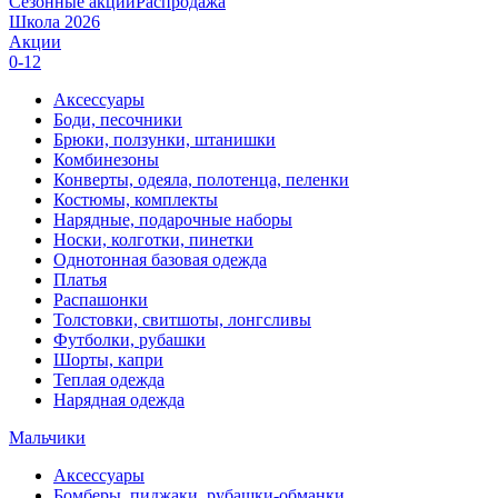
Сезонные акции
Распродажа
Школа 2026
Акции
0-12
Аксессуары
Боди, песочники
Брюки, ползунки, штанишки
Комбинезоны
Конверты, одеяла, полотенца, пеленки
Костюмы, комплекты
Нарядные, подарочные наборы
Носки, колготки, пинетки
Однотонная базовая одежда
Платья
Распашонки
Толстовки, свитшоты, лонгсливы
Футболки, рубашки
Шорты, капри
Теплая одежда
Нарядная одежда
Мальчики
Аксессуары
Бомберы, пиджаки, рубашки-обманки