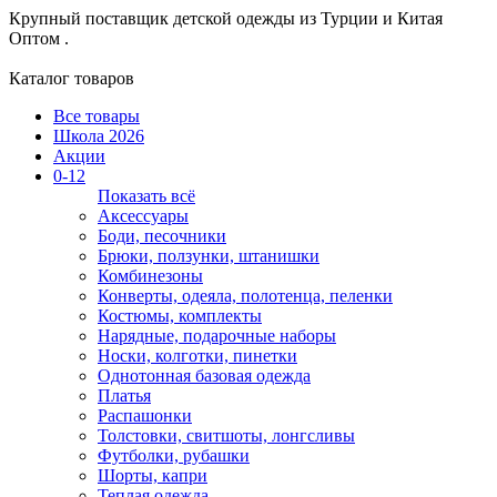
Крупный поставщик детской одежды из
Турции и Китая
Оптом .
Каталог товаров
Все товары
Школа 2026
Акции
0-12
Показать всё
Аксессуары
Боди, песочники
Брюки, ползунки, штанишки
Комбинезоны
Конверты, одеяла, полотенца, пеленки
Костюмы, комплекты
Нарядные, подарочные наборы
Носки, колготки, пинетки
Однотонная базовая одежда
Платья
Распашонки
Толстовки, свитшоты, лонгсливы
Футболки, рубашки
Шорты, капри
Теплая одежда