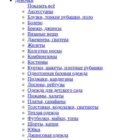
Девочки
Показать всё
Аксессуары
Блузки, тонкие рубашки, поло
Болеро
Брюки, джинсы
Вязаные вещи
Джемпера, свитера
Жилеты
Колготки носки
Комбинезоны
Костюмы
Куртки, шакеты, плотные рубашки
Однотонная базовая одежда
Пиджаки, кардиганы
Лосины, рейтузы
Одежда для детского сада
Пижамы, халаты
Платья, сарафаны
Толстовки, водолазки, свитшоты
Теплая одежда
Футболки, майки, топы
Шорты, капри
Юбки
Джинсовая одежда