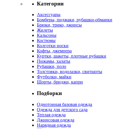
Категории
Аксессуары
Бомберы, пиджаки, рубашки-обманки
Брюки, трико, джинсы
Жилеты
Кальсоны
Костюмы
Колготки носки
Кофты, джемпера
Куртки, шакеты, плотные рубашки
Пижамы, халаты
Рубашки, поло
Толстовки, водолазки, свитшоты
Футболки, майки
Шорты, бриджи, капри
Подборки
Однотонная базовая одежда
Одежда для детского сада
Теплая одежда
Джинсовая одежда
Нарядная одежда