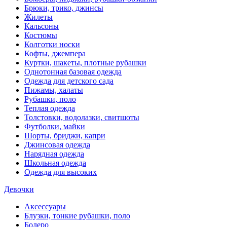
Брюки, трико, джинсы
Жилеты
Кальсоны
Костюмы
Колготки носки
Кофты, джемпера
Куртки, шакеты, плотные рубашки
Однотонная базовая одежда
Одежда для детского сада
Пижамы, халаты
Рубашки, поло
Теплая одежда
Толстовки, водолазки, свитшоты
Футболки, майки
Шорты, бриджи, капри
Джинсовая одежда
Нарядная одежда
Школьная одежда
Одежда для высоких
Девочки
Аксессуары
Блузки, тонкие рубашки, поло
Болеро