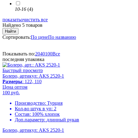
10-16
(4)
показать
очистить все
Найдено 5 товаров
Найти
Сортировать:
По цене
По названию
Показывать по:
20
40
100
Все
последняя упаковка
Быстрый просмотр
Болеро, артикул: AKS 2520-1
Размеры
: 122, 110
Цена оптом
100
руб.
Производство:
Турция
Кол-во штук в уп:
2
Состав:
100% хлопок
Доп.параметр:
длинный рукав
Болеро, артикул: AKS 2520-1